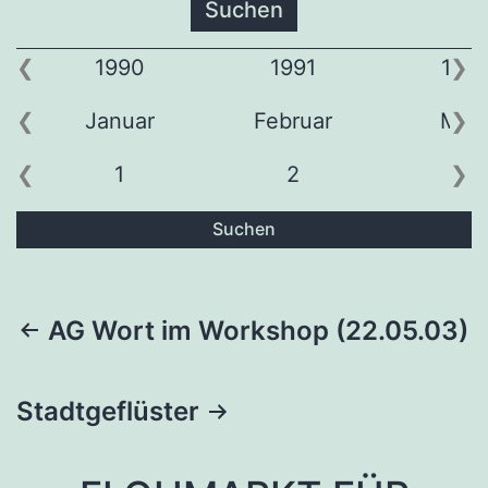
1990
1991
199
Januar
Februar
Mär
1
2
3
Suchen
Beitragsnavigation
AG Wort im Workshop (22.05.03)
Stadtgeflüster