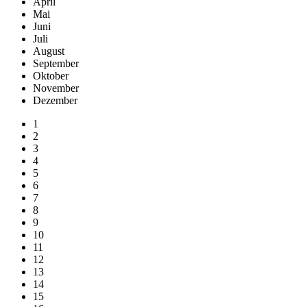
April
Mai
Juni
Juli
August
September
Oktober
November
Dezember
1
2
3
4
5
6
7
8
9
10
11
12
13
14
15