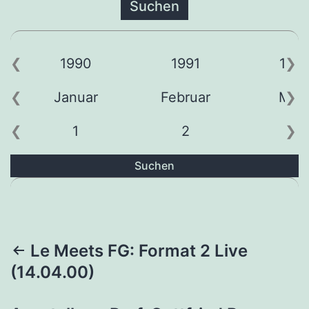
1990
1991
199
Januar
Februar
Mär
1
2
3
Suchen
Beitragsnavigation
Le Meets FG: Format 2 Live
(14.04.00)