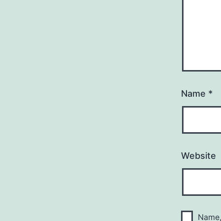
Name
*
Website
Name,