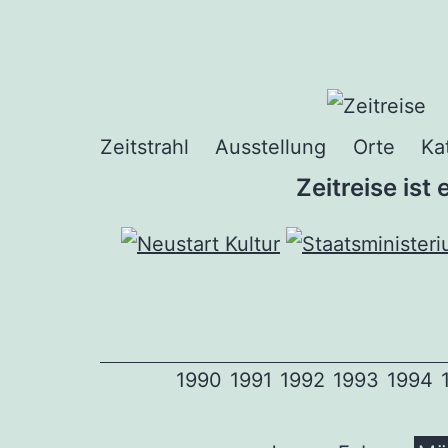
Zum
Inhalt
springen
Zeitstrahl
Ausstellung
Orte
Ka
Zeitreise ist
1990
1991
1992
1993
1994