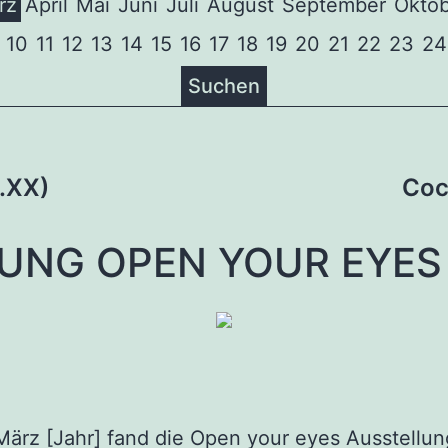
rz
April
Mai
Juni
Juli
August
September
Oktob
10
11
12
13
14
15
16
17
18
19
20
21
22
23
24
Suchen
tion
2.XX)
Coc
UNG OPEN YOUR EYES (
ärz [Jahr] fand die Open your eyes Ausstellun