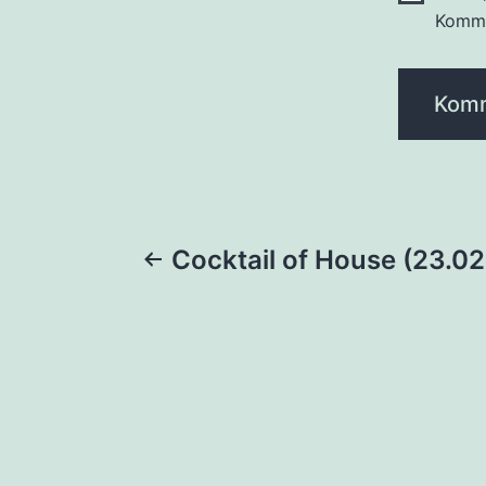
Komme
Beitragsnaviga
Cocktail of House (23.0