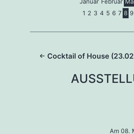
Januar
Februar
Mä
1
2
3
4
5
6
7
8
9
Beitragsnaviga
Cocktail of House (23.0
AUSSTELL
Am 08. M