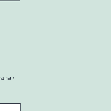
ind mit
*