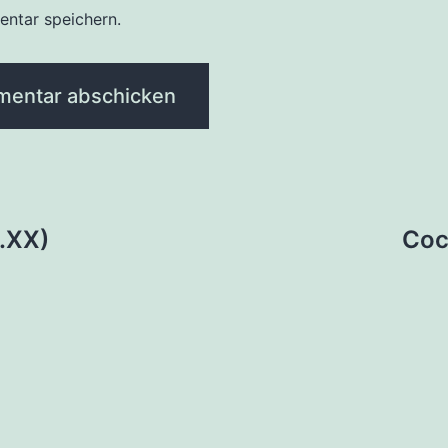
ntar speichern.
tion
2.XX)
Coc