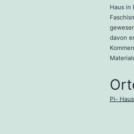
Haus in 
Faschism
gewesen 
davon er
Komment
Material
Ort
Pi- Haus