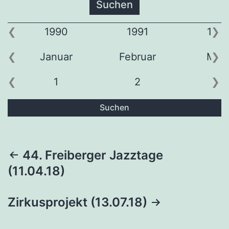
1990
1991
199
Januar
Februar
Mär
1
2
3
Suchen
Beitragsnavigation
44. Freiberger Jazztage
(11.04.18)
Zirkusprojekt (13.07.18)