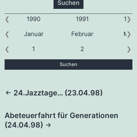
1990
1991
199
Januar
Februar
Mär
1
2
3
Suchen
Beitragsnavigation
24.Jazztage… (23.04.98)
Abeteuerfahrt für Generationen
(24.04.98)