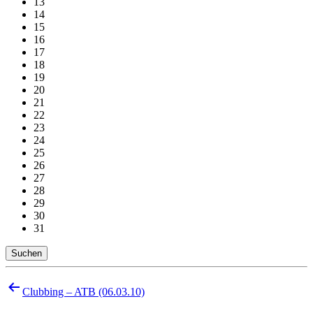
13
14
15
16
17
18
19
20
21
22
23
24
25
26
27
28
29
30
31
Suchen
Beitragsnavigation
Clubbing – ATB (06.03.10)