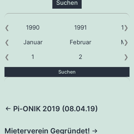
1990
1991
199
Januar
Februar
Mär
1
2
3
Suchen
Beitragsnavigation
Pi-ONIK 2019 (08.04.19)
Mieterverein Gegründet!