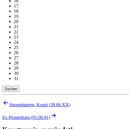
16
17
18
19
20
21
22
23
24
25
26
27
28
29
30
31
Suchen
Beitragsnavigation
Stromgitarren- Konzi (28.06.XX)
Ex Pionierhaus (01.06.91)