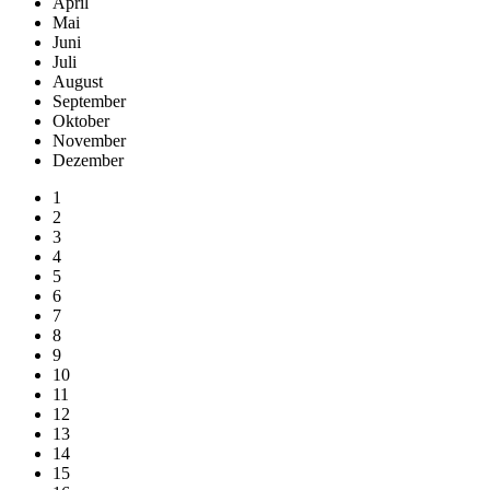
April
Mai
Juni
Juli
August
September
Oktober
November
Dezember
1
2
3
4
5
6
7
8
9
10
11
12
13
14
15