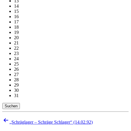
13
14
15
16
17
18
19
20
21
22
23
24
25
26
27
28
29
30
31
Suchen
Beitragsnavigation
„Schräglager – Schräge Schlager“ (14.02.92)