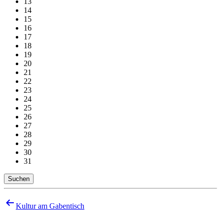
13
14
15
16
17
18
19
20
21
22
23
24
25
26
27
28
29
30
31
Suchen
Beitragsnavigation
Kultur am Gabentisch