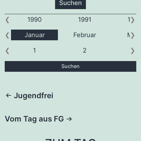
1990
1991
199
Januar
Februar
Mär
1
2
3
Suchen
Beitragsnavigation
Jugendfrei
Vom Tag aus FG