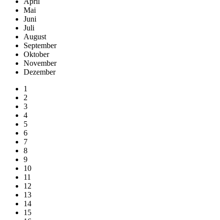
April
Mai
Juni
Juli
August
September
Oktober
November
Dezember
1
2
3
4
5
6
7
8
9
10
11
12
13
14
15