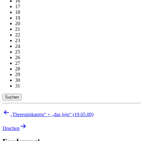
16
17
18
19
20
21
22
23
24
25
26
27
28
29
30
31
Suchen
Beitragsnavigation
„Therespiskarren“ + „das jojo“ (19.05.00)
Drachen