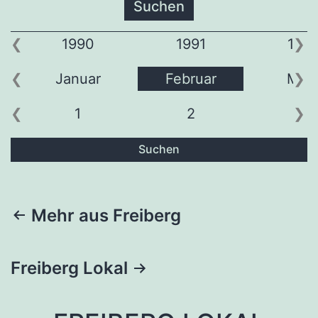
1990
1991
199
Januar
Februar
Mär
1
2
3
Suchen
Beitragsnavigation
Mehr aus Freiberg
Freiberg Lokal