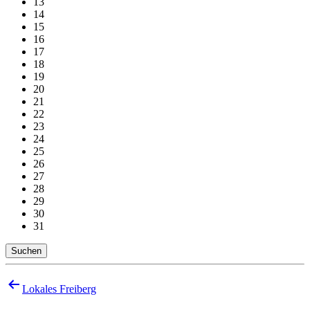
13
14
15
16
17
18
19
20
21
22
23
24
25
26
27
28
29
30
31
Suchen
Beitragsnavigation
Lokales Freiberg