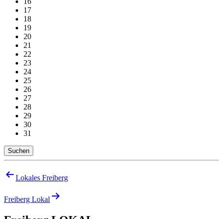
16
17
18
19
20
21
22
23
24
25
26
27
28
29
30
31
Suchen
Beitragsnavigation
Lokales Freiberg
Freiberg Lokal