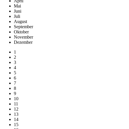
April
Mai
Juni
Juli
August
September
Oktober
November
Dezember
1
2
3
4
5
6
7
8
9
10
11
12
13
14
15