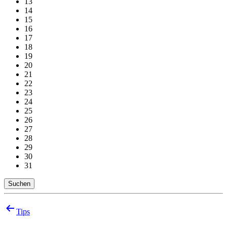
13
14
15
16
17
18
19
20
21
22
23
24
25
26
27
28
29
30
31
Suchen
Beitragsnavigation
Tips