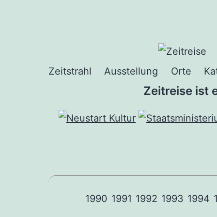
Zum
Inhalt
springen
Zeitstrahl
Ausstellung
Orte
Ka
Zeitreise ist
1990
1991
1992
1993
1994