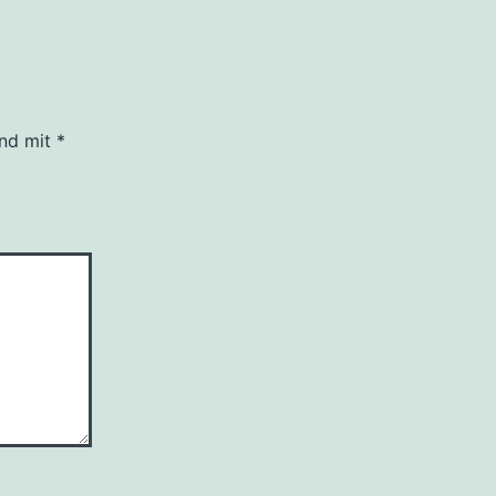
ind mit
*