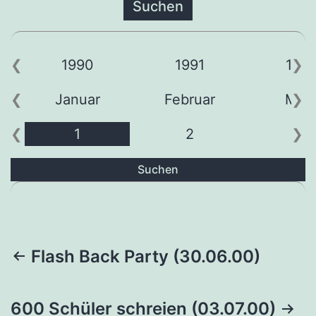
1990
1991
199
Januar
Februar
Mär
1
2
3
Suchen
Beitragsnavigation
Flash Back Party (30.06.00)
600 Schüler schreien (03.07.00)