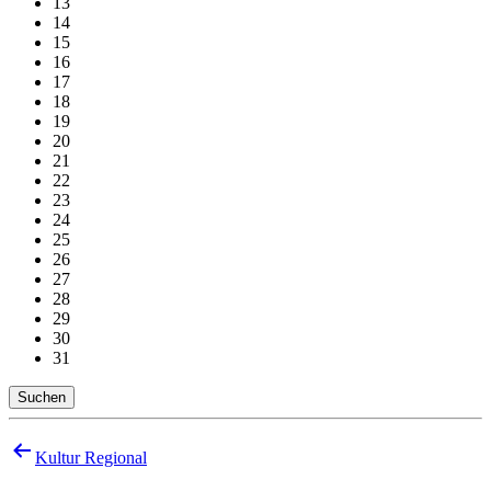
13
14
15
16
17
18
19
20
21
22
23
24
25
26
27
28
29
30
31
Suchen
Beitragsnavigation
Kultur Regional