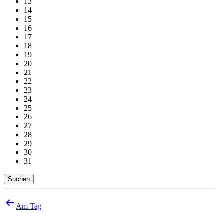
13
14
15
16
17
18
19
20
21
22
23
24
25
26
27
28
29
30
31
Suchen
Beitragsnavigation
Am Tag