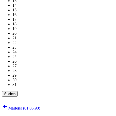
13
14
15
16
17
18
19
20
21
22
23
24
25
26
27
28
29
30
31
Suchen
Beitragsnavigation
Maifeier (01.05.90)