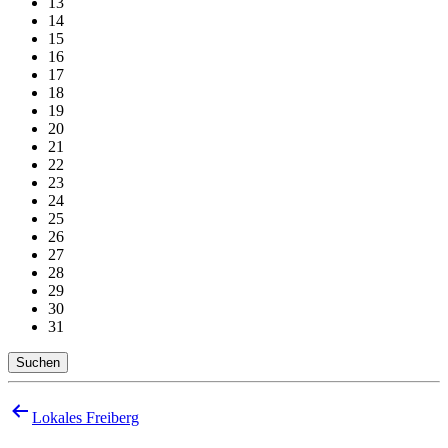
13
14
15
16
17
18
19
20
21
22
23
24
25
26
27
28
29
30
31
Suchen
Beitragsnavigation
Lokales Freiberg