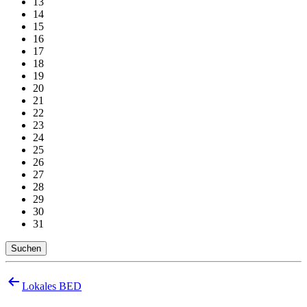
13
14
15
16
17
18
19
20
21
22
23
24
25
26
27
28
29
30
31
Suchen
Beitragsnavigation
Lokales BED