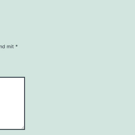
ind mit
*