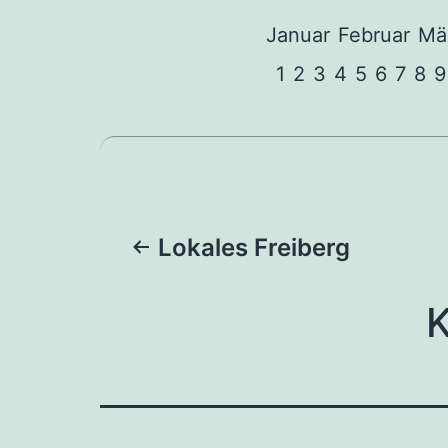
Januar
Februar
Mä
1
2
3
4
5
6
7
8
9
Beitragsnaviga
Lokales Freiberg