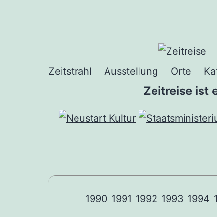
Zum
Inhalt
springen
Zeitstrahl
Ausstellung
Orte
Ka
Zeitreise ist
1990
1991
1992
1993
1994