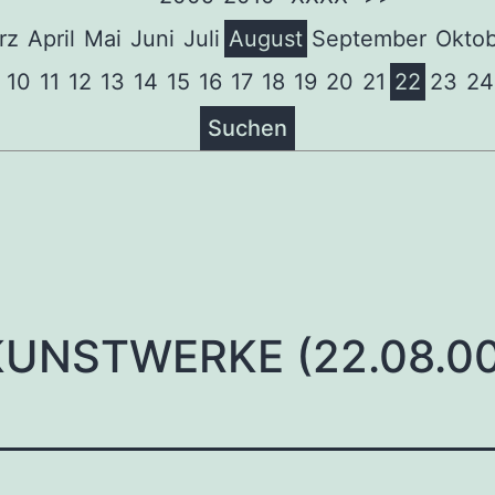
rz
April
Mai
Juni
Juli
August
September
Oktob
10
11
12
13
14
15
16
17
18
19
20
21
22
23
24
Suchen
tion
KUNSTWERKE (22.08.00