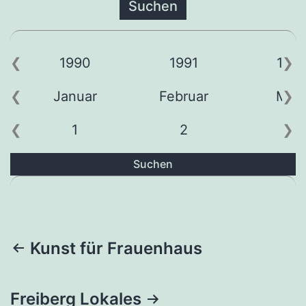
1990
1991
199
Januar
Februar
Mär
1
2
3
Suchen
Beitragsnavigation
Kunst für Frauenhaus
Freiberg Lokales