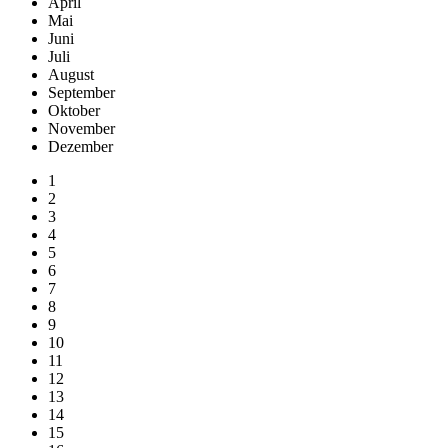
April
Mai
Juni
Juli
August
September
Oktober
November
Dezember
1
2
3
4
5
6
7
8
9
10
11
12
13
14
15