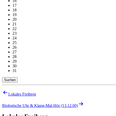
16
17
18
19
20
21
22
23
24
25
26
27
28
29
30
31
Suchen
Beitragsnavigation
Lokales Freiberg
Biologische Uhr & Klang-Mal-Hör (13.12.00)