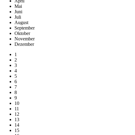
April
Mai
Juni
Juli
August
September
Oktober
November
Dezember
1
2
3
4
5
6
7
8
9
10
11
12
13
14
15