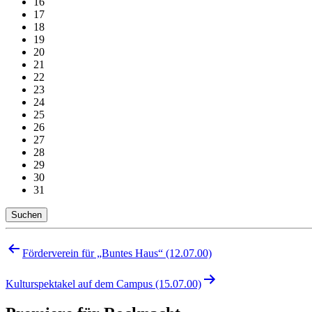
16
17
18
19
20
21
22
23
24
25
26
27
28
29
30
31
Suchen
Beitragsnavigation
Förderverein für „Buntes Haus“ (12.07.00)
Kulturspektakel auf dem Campus (15.07.00)