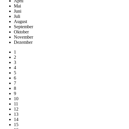
April
Mai
Juni
Juli
August
September
Oktober
November
Dezember
1
2
3
4
5
6
7
8
9
10
11
12
13
14
15