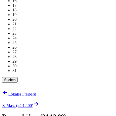
16
17
18
19
20
21
22
23
24
25
26
27
28
29
30
31
Suchen
Beitragsnavigation
Lokales Freiberg
X-Mass (24.12.00)