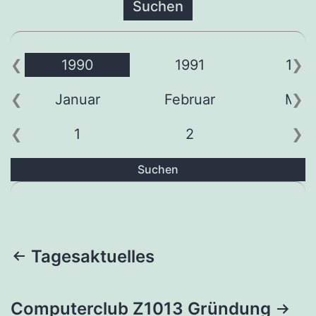
1990
1991
199
Januar
Februar
Mär
1
2
3
Suchen
Beitragsnavigation
Tagesaktuelles
Computerclub Z1013 Gründung