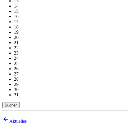
13
14
15
16
17
18
19
20
21
22
23
24
25
26
27
28
29
30
31
Suchen
Beitragsnavigation
Aktuelles