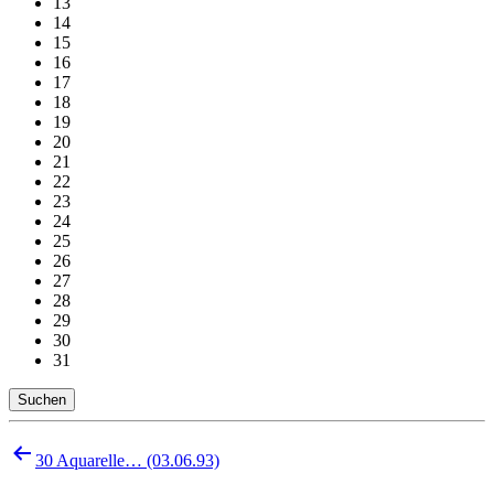
13
14
15
16
17
18
19
20
21
22
23
24
25
26
27
28
29
30
31
Suchen
Beitragsnavigation
30 Aquarelle… (03.06.93)