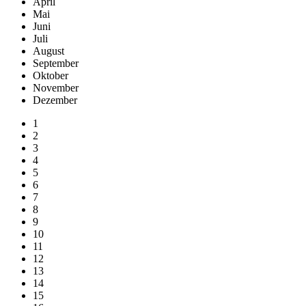
April
Mai
Juni
Juli
August
September
Oktober
November
Dezember
1
2
3
4
5
6
7
8
9
10
11
12
13
14
15