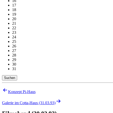
16
17
18
19
20
21
22
23
24
25
26
27
28
29
30
31
Suchen
Beitragsnavigation
Konzept Pi-Haus
Galerie im Cotta-Haus (31.03.93)