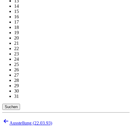
13
14
15
16
17
18
19
20
21
22
23
24
25
26
27
28
29
30
31
Suchen
Beitragsnavigation
Ausstellung (22.03.93)