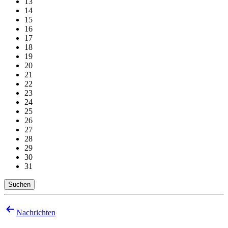
13
14
15
16
17
18
19
20
21
22
23
24
25
26
27
28
29
30
31
Suchen
Beitragsnavigation
Nachrichten