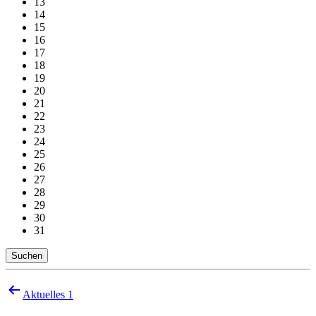
13
14
15
16
17
18
19
20
21
22
23
24
25
26
27
28
29
30
31
Suchen
Beitragsnavigation
Aktuelles 1