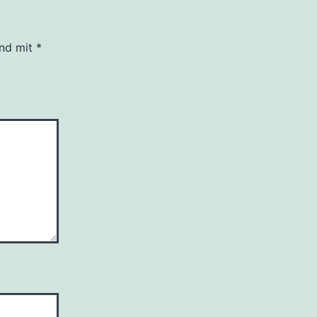
ind mit
*