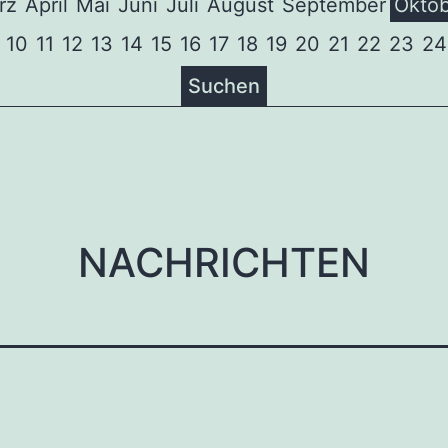
rz
April
Mai
Juni
Juli
August
September
Oktob
10
11
12
13
14
15
16
17
18
19
20
21
22
23
24
Suchen
tion
NACHRICHTEN