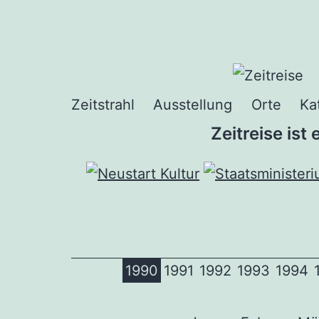
Zum
Inhalt
springen
Zeitstrahl
Ausstellung
Orte
Ka
Zeitreise ist
1990
1991
1992
1993
1994