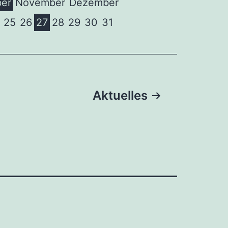
er
November
Dezember
25
26
27
28
29
30
31
Aktuelles