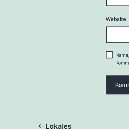
Website
Name,
Komme
Beitragsnaviga
Lokales