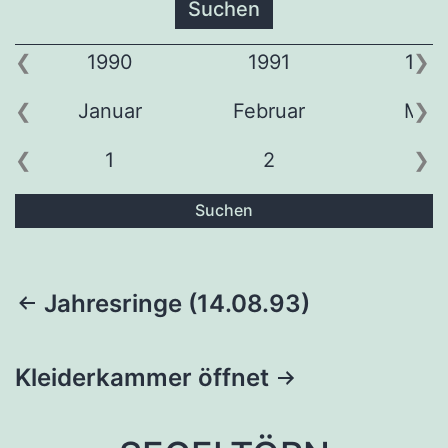
1990
1991
199
Januar
Februar
Mär
1
2
3
Suchen
Beitragsnavigation
Jahresringe (14.08.93)
Kleiderkammer öffnet