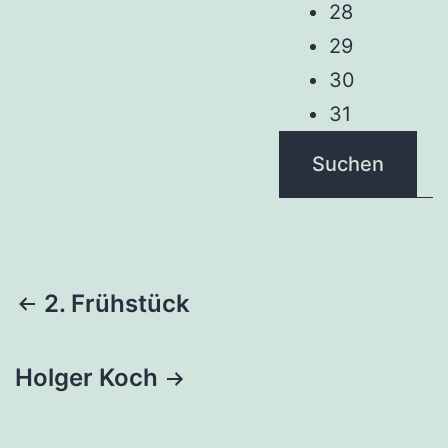
28
29
30
31
Suchen
Beitragsnavigation
2. Frühstück
Holger Koch