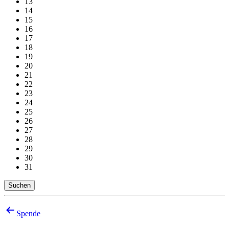
13
14
15
16
17
18
19
20
21
22
23
24
25
26
27
28
29
30
31
Suchen
Beitragsnavigation
Spende