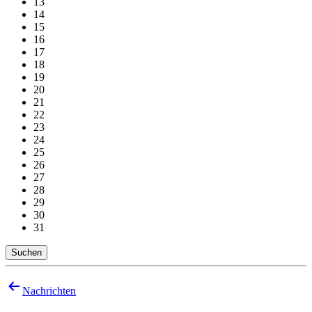
13
14
15
16
17
18
19
20
21
22
23
24
25
26
27
28
29
30
31
Suchen
Beitragsnavigation
Nachrichten