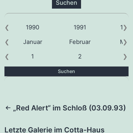
1990
1991
199
Januar
Februar
Mär
1
2
3
Suchen
Beitragsnavigation
„Red Alert“ im Schloß (03.09.93)
Letzte Galerie im Cotta-Haus