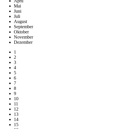
April
Mai
Juni
Juli
August
September
Oktober
November
Dezember
1
2
3
4
5
6
7
8
9
10
11
12
13
14
15