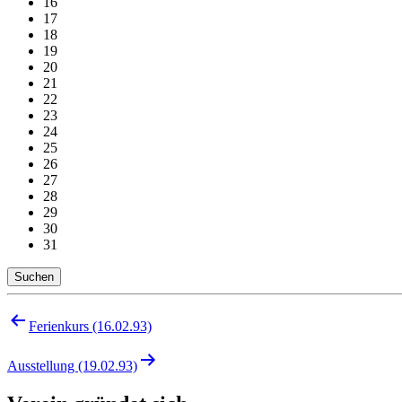
16
17
18
19
20
21
22
23
24
25
26
27
28
29
30
31
Suchen
Beitragsnavigation
Ferienkurs (16.02.93)
Ausstellung (19.02.93)