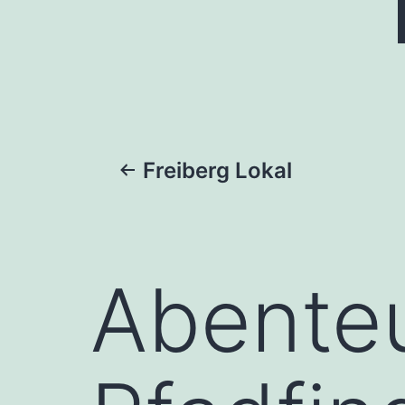
Beitragsnaviga
Freiberg Lokal
Abente