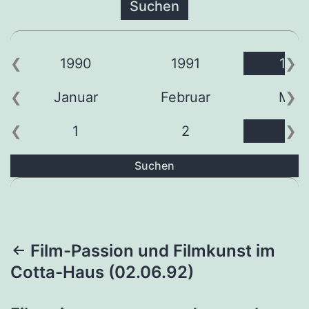
1990
1991
199
Januar
Februar
Mär
1
2
3
Suchen
Beitragsnavigation
Film-Passion und Filmkunst im
Cotta-Haus (02.06.92)