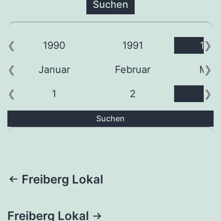
1990
1991
199
Januar
Februar
Mär
1
2
3
Suchen
Beitragsnavigation
Freiberg Lokal
Freiberg Lokal