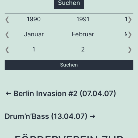
1990
1991
199
Januar
Februar
Mär
1
2
3
Suchen
Beitragsnavigation
Berlin Invasion #2 (07.04.07)
Drum’n’Bass (13.04.07)