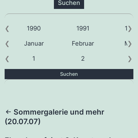
1990
1991
199
Januar
Februar
Mär
1
2
3
Suchen
Beitragsnavigation
Sommergalerie und mehr
(20.07.07)