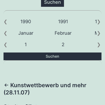
1990
1991
199
Januar
Februar
Mär
1
2
3
Suchen
Beitragsnavigation
Kunstwettbewerb und mehr
(28.11.07)