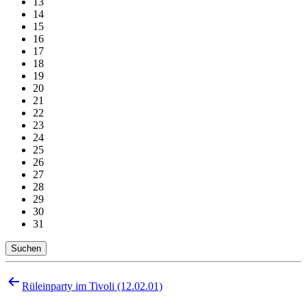
13
14
15
16
17
18
19
20
21
22
23
24
25
26
27
28
29
30
31
Suchen
Beitragsnavigation
Rüleinparty im Tivoli (12.02.01)